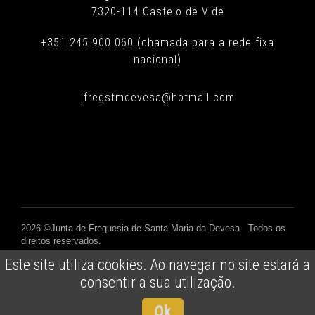
7320-114 Castelo de Vide
+351 245 900 060 (chamada para a rede fixa
nacional)
jfregstmdevesa@hotmail.com
2026 ©Junta de Freguesia de Santa Maria da Devesa. Todos os
direitos reservados.
Powered by
Vectweb SM
Este site utiliza cookies. Ao navegar no site estará a
consentir a sua utilização.
POLÍTICA DE PRIVACIDADE
COOKIES
Ok