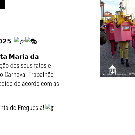
𝟬𝟮𝟱!
𝘁𝗮 𝗠𝗮𝗿𝗶𝗮 𝗱𝗮
ação dos seus fatos e
do Carnaval Trapalhão
cedido de acordo com as
unta de Freguesia!