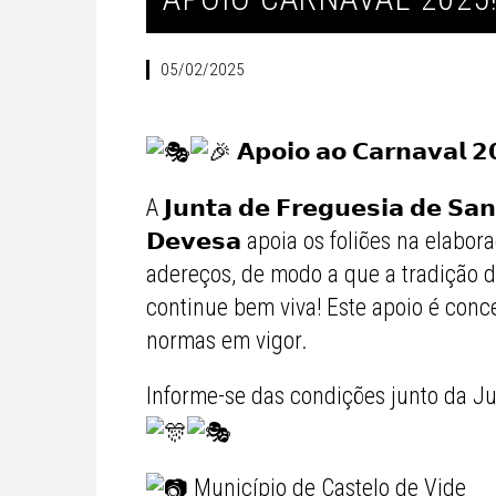
05/02/2025
𝗔𝗽𝗼𝗶𝗼 𝗮𝗼 𝗖𝗮𝗿𝗻𝗮𝘃𝗮𝗹 𝟮
A 𝗝𝘂𝗻𝘁𝗮 𝗱𝗲 𝗙𝗿𝗲𝗴𝘂𝗲𝘀𝗶𝗮 𝗱𝗲 𝗦𝗮𝗻
𝗗𝗲𝘃𝗲𝘀𝗮 apoia os foliões na elabor
adereços, de modo a que a tradição 
continue bem viva! Este apoio é con
normas em vigor.
Informe-se das condições junto da J
Município de Castelo de Vide