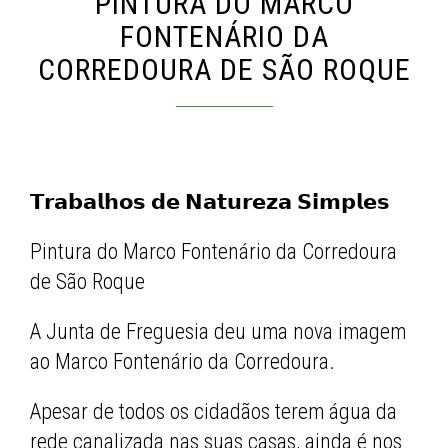
PINTURA DO MARCO
FONTENÁRIO DA
CORREDOURA DE SÃO ROQUE
𝗧𝗿𝗮𝗯𝗮𝗹𝗵𝗼𝘀 𝗱𝗲 𝗡𝗮𝘁𝘂𝗿𝗲𝘇𝗮 𝗦𝗶𝗺𝗽𝗹𝗲𝘀
Pintura do Marco Fontenário da Corredoura
de São Roque
A Junta de Freguesia deu uma nova imagem
ao Marco Fontenário da Corredoura.
Apesar de todos os cidadãos terem água da
rede canalizada nas suas casas, ainda é nos