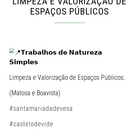
LIMPEZA E VALORIZAÇÃO DE
ESPAÇOS PÚBLICOS
𝗧𝗿𝗮𝗯𝗮𝗹𝗵𝗼𝘀 𝗱𝗲 𝗡𝗮𝘁𝘂𝗿𝗲𝘇𝗮
𝗦𝗶𝗺𝗽𝗹𝗲𝘀
Limpeza e Valorização de Espaços Públicos.
(Matosa e Boavista)
#santamariadadevesa
#castelodevide